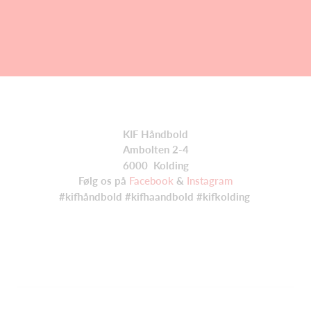
KIF Håndbold
Ambolten 2-4
6000 Kolding
Følg os på
Facebook
&
Instagram
#kifhåndbold #kifhaandbold #kifkolding