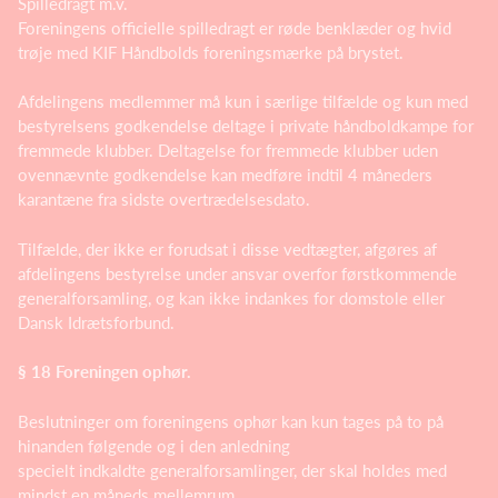
Spilledragt m.v.
Foreningens officielle spilledragt er røde benklæder og hvid
trøje med KIF Håndbolds foreningsmærke på brystet.
Afdelingens medlemmer må kun i særlige tilfælde og kun med
bestyrelsens godkendelse deltage i private håndboldkampe for
fremmede klubber. Deltagelse for fremmede klubber uden
ovennævnte godkendelse kan medføre indtil 4 måneders
karantæne fra sidste overtrædelsesdato.
Tilfælde, der ikke er forudsat i disse vedtægter, afgøres af
afdelingens bestyrelse under ansvar overfor førstkommende
generalforsamling, og kan ikke indankes for domstole eller
Dansk Idrætsforbund.
§ 18 Foreningen ophør.
Beslutninger om foreningens ophør kan kun tages på to på
hinanden følgende og i den anledning
specielt indkaldte generalforsamlinger, der skal holdes med
mindst en måneds mellemrum.