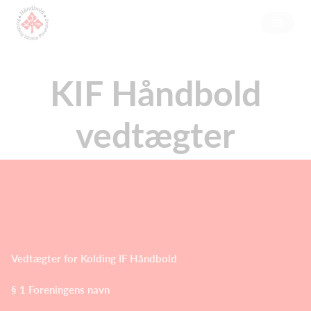
KIF Håndbold
vedtægter
Vedtægter for Kolding IF Håndbold
§ 1 Foreningens navn