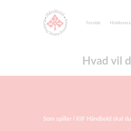
Forside
Holdovers
Hvad vil d
Som spiller i KIF Håndbold skal du