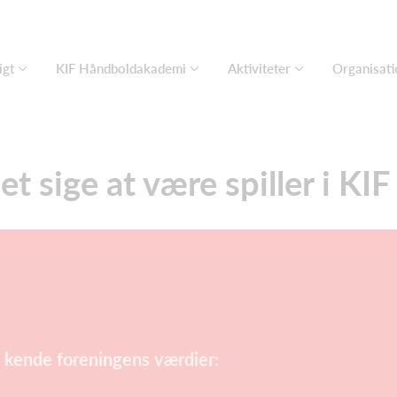
igt
KIF Håndboldakademi
Aktiviteter
Organisati
et sige at være spiller i K
 k
ende foreningens værdier: