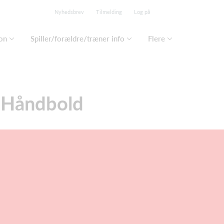
Nyhedsbrev
Tilmelding
Log på
on
Spiller/forældre/træner info
Flere
IF Håndbold