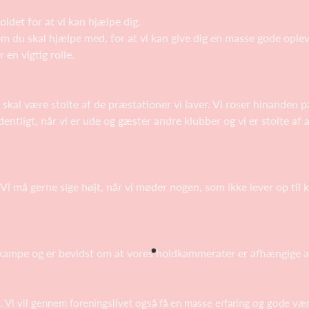
ldet for at vi kan hjælpe dig.
om du skal hjælpe med, for at vi kan give dig en masse gode oplev
 en vigtig rolle.
i skal være stolte af de præstationer vi laver. Vi roser hinanden 
rdentligt, når vi er ude og gæster andre klubber og vi er stolte a
. Vi må gerne sige højt, når vi møder nogen, som ikke lever op til 
 kampe og er bevidst om at vores holdkammerater er afhængige af 
e. Vi vil gennem foreningslivet også få en masse erfaring og gode væ