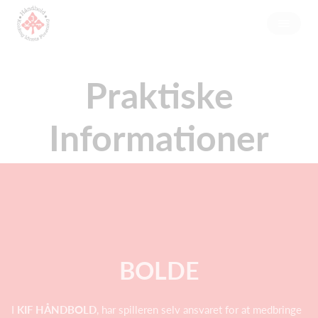
Praktiske
Informationer
BOLDE
I
KIF HÅNDBOLD
, har spilleren selv ansvaret for at medbringe