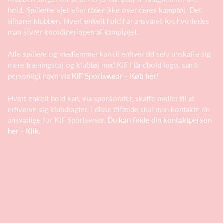
hold. Spillerne ejer eller råder ikke over deres kamptøj. Det
tilhører klubben. Hvert enkelt hold har ansvaret for, hvorledes
man styrer koordineringen af kamptøjet.
Alle spillere og medlemmer kan til enhver tid selv anskaffe sig
mere træningstøj og klubtøj med KIF Håndbold logo, samt
personligt navn via
KIF Sportswear - Køb her!
Hvert enkelt hold kan, via sponsorater, skaffe midler til at
erhverve sig klubdragter. I disse tilfælde skal man kontakte de
ansvarlige for KIF Sportswear.
Du kan finde din kontaktperson
her - Klik.