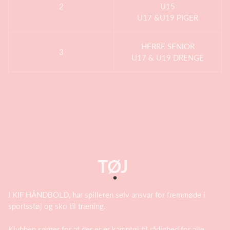
2
U15
U17 &U19 PIGER
HERRE SENIOR
3
U17 & U19 DRENGE
TØJ
I KIF HÅNDBOLD, har spilleren selv ansvar for fremmøde i
sportsstøj og sko til træning.
Klubben sørger for at der er er kamptøj til rådighed for alle