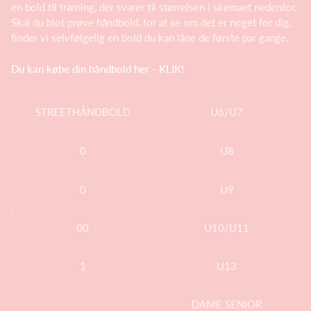
en bold til træning, der svarer til størrelsen i skemaet nedenfor.
Skal du blot prøve håndbold, for at se om det er noget for dig,
finder vi selvfølgelig en bold du kan låne de første par gange.
Du kan købe din håndbold her - KLIK!
STREETHÅNDBOLD
U6/U7
0
U8
0
U9
00
U10/U11
1
U13
DAME SENIOR