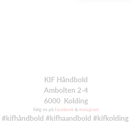
KIF Håndbold
Ambolten 2-4
6000 Kolding
Følg os på
Facebook
&
Instagram
#kifhåndbold #kifhaandbold #kifkolding