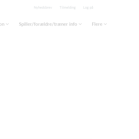
Nyhedsbrev
Tilmelding
Log på
on
Spiller/forældre/træner info
Flere