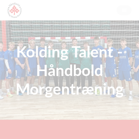
Kolding Talent -
Håndbold
Morgentræning