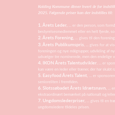
Kolding Kommune åbner hvert år for indstill
2025. Følgende priser kan der indstilles til:
1. Årets Leder,
… er den person, som formår
bestyrelsesmedlemmet eller en helt fjerde, som
2. Årets Forening,
… gives til den forening
3. Årets Publikumspris
, … gives for at vi
foreningen og nye målgrupper, udvikling af nye
udvælger tre nominerede, men den endelige v
4. IKON Årets Talentudvikler
, … er spon
kan være en leder eller træner, der har skabt r
5. Easyfood Årets Talent
,
… er sponsoreret
senioreliten i fremtiden.
6. Slotssøbadet Årets Idrætsnavn
,
… er
ekstraordinært bemærket på nationalt og/eller
7. Ungdomslederpriser,
… gives til en træ
ungdomsledere tildeles prisen.