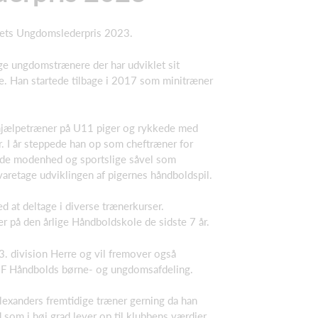
 Årets Ungdomslederpris 2023.
ge ungdomstrænere der har udviklet sit
e. Han startede tilbage i 2017 som minitræner
 hjælpetræner på U11 piger og rykkede med
. I år steppede han op som cheftræner for
de modenhed og sportslige såvel som
varetage udviklingen af pigernes håndboldspil.
d at deltage i diverse trænerkurser.
r på den årlige Håndboldskole de sidste 7 år.
3. division Herre og vil fremover også
IF Håndbolds børne- og ungdomsafdeling.
 Alexanders fremtidige træner gerning da han
 som i høj grad lever op til klubbens værdier.