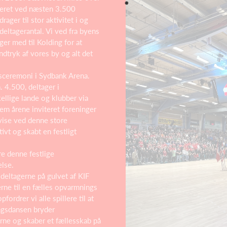
teret ved næsten 3.500
rager til stor aktivitet i og
eltagerantal. Vi ved fra byens
ger med til Kolding for at
ndtryk af vores by og alt det
sceremoni i Sydbank Arena.
a. 4.500, deltager i
llige lande og klubber via
em årene inviteret foreninger
pvise ved denne store
ivt og skabt en festligt
re denne festlige
else.
deltagerne på gulvet af KIF
erne til en fælles opvarmnings
ordrer vi alle spillere til at
ngsdansen bryder
erne og skaber et fællesskab på