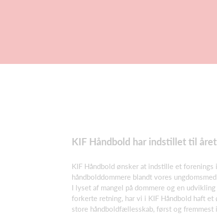
KIF Håndbold har indstillet til år
KIF Håndbold ønsker at indstille et forenings i
håndbolddommere blandt vores ungdomsmed
I lyset af mangel på dommere og en udvikling d
forkerte retning, har vi i KIF Håndbold haft et
store håndboldfællesskab, først og fremmest 