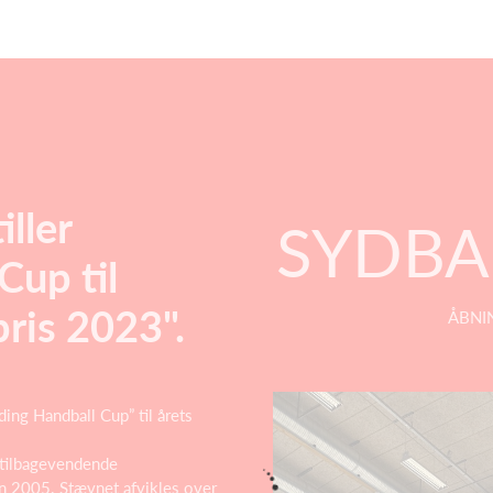
ller
SYDBA
Cup til
ris 2023".
ÅBNI
ing Handball Cup” til årets
 tilbagevendende
n 2005. Stævnet afvikles over