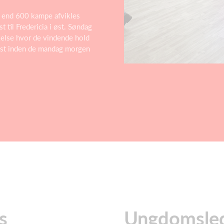
e end 600 kampe afvikles
 til Fredericia i øst. Søndag
kelse hvor de vindende hold
dest inden de mandag morgen
s
Ungdomsled