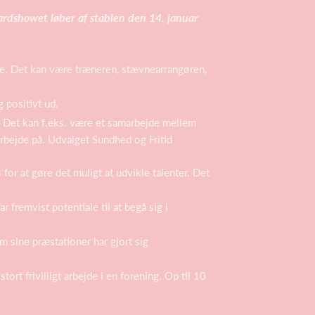
wardshowet løber af stablen den 14. januar
ige. Det kan være træneren, stævnearrangøren,
g positivt ud.
iv. Det kan f.eks. være et samarbejd
e mellem
arbejde på. Udvalget Sundhed og Fritid
 for at gøre det muligt at udvikle talenter. Det
 fremvist potentiale til at begå sig i
m sine præstationer har gjort sig
ort frivilligt arbejde i en forening. Op til 10