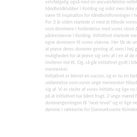
selvfølgelig også med en ansvarsfølelse rett
håndboldklubber i Kolding og sidst men ikke 
være til inspiration for håndboldforeninger i 
For 3 år siden startede vi med at tilbyde vore
som dommere i forbindelse med vores store å
påskestævne i Kolding. Initiativet startede m
egne dommere til vores stævne. Her får de un
at prøve deres dommer gerning af, men i høj 
muligheden for at prøve sig selv af i en af d
inviterer ind til. Og, så går initiativet godt i 
mennesker.
Initiativet er blevet en succes, og er nu en fas
uddannelse som vores unge mennesker tilbyde
sig af. Vi er stolte af vores initiativ og lige n
på at initiativet har båret frugt. 2 unge mænd 
dommergerningen til ”next-level” og er lige n
dømme i rækkerne for Danmarksserie Kvinder 