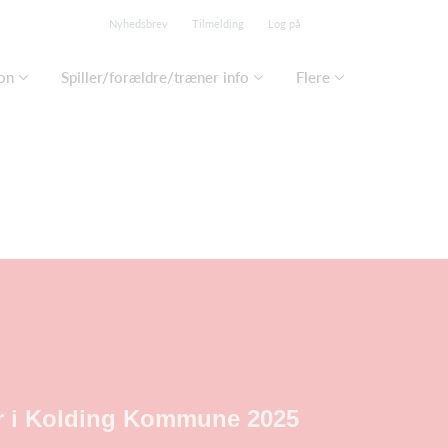
Nyhedsbrev
Tilmelding
Log på
on
Spiller/forældre/træner info
Flere
iser i Kolding Kommune 2025