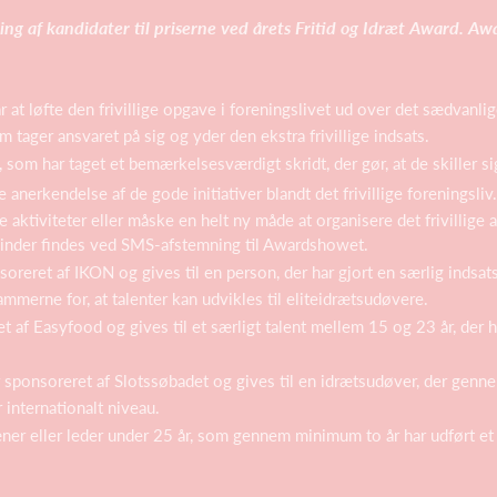
ing af kandidater til priserne ved årets Fritid og Idræt Award. A
 at løfte den frivillige opgave i foreningslivet ud over det sædvanl
 tager ansvaret på sig og yder den ekstra frivillige indsats.
, som har taget et bemærkelsesværdigt skridt, der gør, at de skiller si
se anerkendelse af de gode initiativer blandt det frivillige foreningsl
 aktiviteter eller måske en helt ny måde at organisere det frivillige 
inder findes ved SMS-afstemning til Awardshowet.
soreret af IKON og gives til en person, der har gjort en særlig indsats
ammerne for, at talenter kan udvikles til eliteidrætsudøvere.
 af Easyfood og gives til et særligt talent mellem 15 og 23 år, der har
 sponsoreret af Slotssøbadet og gives til en idrætsudøver, der genne
 internationalt niveau.
ner eller leder under 25 år, som gennem minimum to år har udført et st