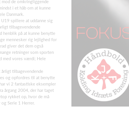
et mod de omkringliggende
mindst i et håb om at kunne
hele Danmark.
s U19 spillere at uddanne sig
rligt tilbagevendende
ed henblik på at kunne benytte
ge mennesker rig lejlighed for
grad giver det dem også
e mange retninger som sporten
tråd med vores værdi; Hele
t årligt tilbagevendende
s og opfordres til at benytte
u har vi 2 fantastiske eksempler
fra årgang 2004, der har taget
etop rykket op, hvor de må
og Serie 1 Herrer.