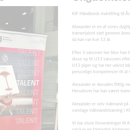
KIF Håndbolds indstilling til
Alexander er en af vores dygti
trænertalent støt gennem åren
da han var kun 13 år.
Efter 3 sæsoner her blev han
disse op til U13 sæsonen efter
U13 piger og har her udvist
bå
personlige kompetencer til at 
Alexander er desuden flittig me
Herudover har han været træne
Alexander er selv målmand på 
varetage målmandstræning i K
Vi har store forventninger til
også er en fantastisk klubmand