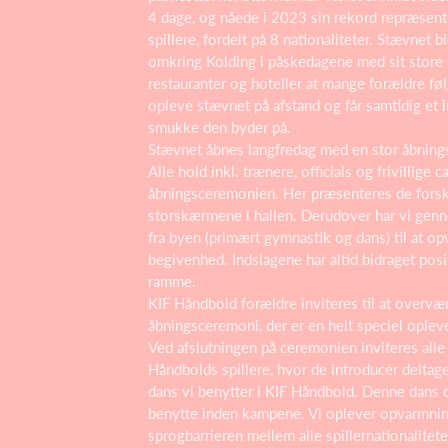
4 dage, og nåede i 2023 sin rekord repræsen
spillere, fordelt på 8 nationaliteter. Stævnet bid
omkring Kolding i påskedagene med sit store d
restauranter og hoteller at mange forældre føl
opleve stævnet på afstand og får samtidig et i
smukke den byder på.
Stævnet åbnes langfredag med en stor åbning
Alle hold inkl. trænere, officials og frivillige c
åbningsceremonien. Her præsenteres de forske
storskærmene i hallen. Derudover har vi genn
fra byen (primært gymnastik og dans) til at o
begivenhed. Indslagene har altid bidraget posit
ramme.
KIF Håndbold forældre inviteres til at overvæ
åbningsceremoni, der er en helt speciel oplev
Ved afslutningen på ceremonien inviteres alle 
Håndbolds spillere, hvor de introducer deltag
dans vi benytter i KIF Håndbold. Denne dans opf
benytte inden kampene. Vi oplever opvarmni
sprogbarrieren mellem alle spillernationalitet