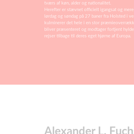
tværs af køn, alder og nationalitet.
Herefter er stævnet officielt igangsat og mer
lørdag og søndag på 27 baner fra Holsted i vest
kulminerer det hele i en stor præmieoverræk
bliver præsenteret og modtager fortjent hyl
rejser tilbage til deres eget hjørne af Europa.
Alexander L. Fuch