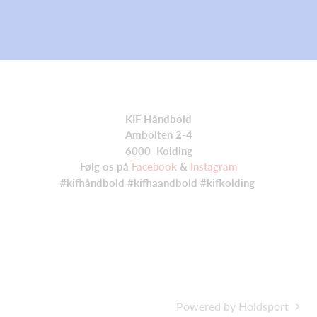
KIF Håndbold
Ambolten 2-4
6000 Kolding
Følg os på
Facebook
&
Instagram
#kifhåndbold #kifhaandbold #kifkolding
Powered by Holdsport