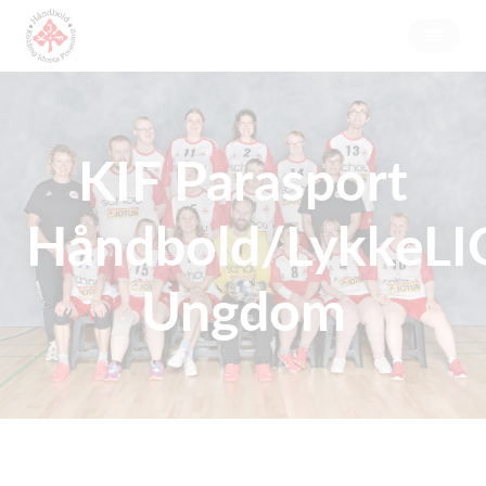
KIF Parasport
Håndbold/LykkeL
Ungdom