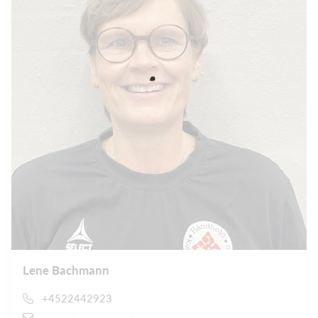
Lene Bachmann
+4522442923
lene@bagstopper.dk