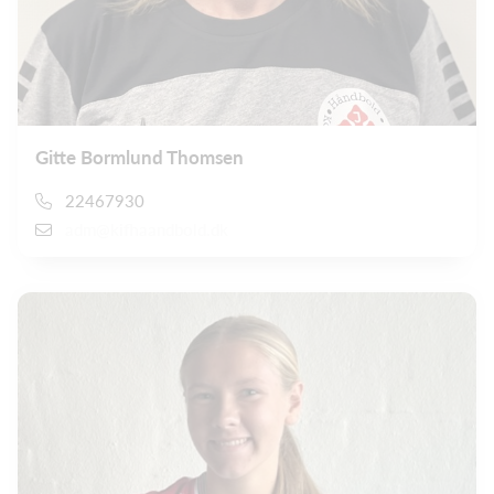
Gitte Bormlund Thomsen
22467930
adm@kifhaandbold.dk