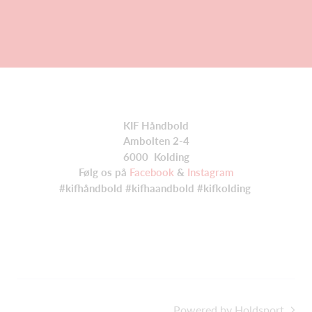
KIF Håndbold
Ambolten 2-4
6000 Kolding
Følg os på
Facebook
&
Instagram
#kifhåndbold #kifhaandbold #kifkolding
Powered by Holdsport